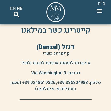
ב״ה
EN
HE
סיורים וטיולי VIP בצפון איטליה
קייטרינג כשר במילאנו
דנזל (Denzel)
קייטרינג בשרי.
אפשרות להזמנת ארוחות לשבת ולחול.
כתובת: Via Washington 9
טלפון:
+39 335304983
,
+39 0248519326
(מענה
באנגלית או איטלקית)