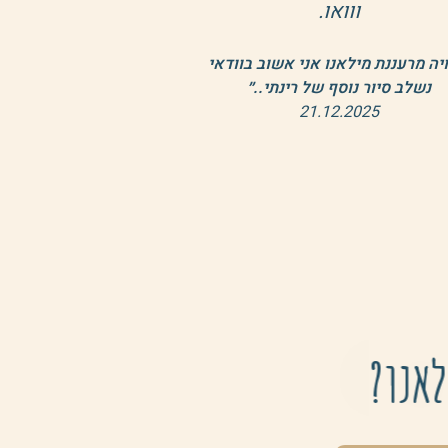
ה שהפכת את מילאנו לבלתי
שכחת עבורינו. "אדם צובר
ונות כמו נמלים..." כתבה יונה
וולך,
נחנו צברנו זכרונות נהדרים ממילאנו
בזכותך
אני מאמינה בלב שלם,
פגשנו אותך ולא במקרה...זכינו !״
נובמבר 2025
לאנו?