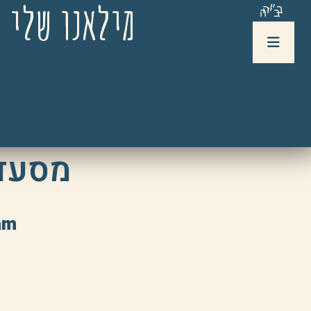
מילאנו שלי 
ב״ה
ב״ה
מסעדו
Gam Gam 