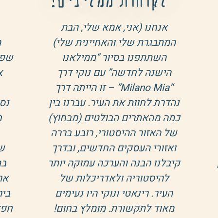
סיור אופנה של רינתי היה
אנ
מושלם, מותאם לקבוצה כך
וא
שפער הגילאים לא הורגש, גיליתי
"ק
את מילאנו מחדש. ממותגים
גדולים ומוכרים ועד פינות
וה
נסתרות עם מותג רענן וקונספט
ידע
חדשני כמו ה"גוסבוקס" שם
ו
טועמים ריחות של בושם
בפ
שהמוסיקה שזורה ומתפתחת
שתי
בתוך הנשימה של הריחות ועד
)
ארמון שהועבר לעיריית מילאנו
חוו
בירושה עמוס בתיעוד העבר דרך
, 
חפצי אומנות אופנה. במילה אחת
המד