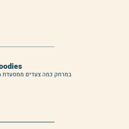
Gam Gam Goodies
במרחק כמה צעדים ממסעדת Gam Gam נמצאת המאפייה/ חנות חלבית המציעה קפה, כריכים, מאפים, פיצות ועוד.