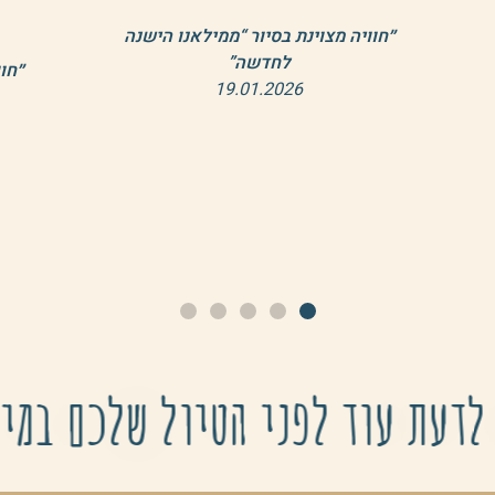
ווואו.
תוד
נ
״חוויה מרעננת מילאנו אני אשוב בוודאי
זכר
נשלב סיור נוסף של רינתי..״
21.12.2025
״וא
ש
לדעת עוד לפני הטיול שלכם במי