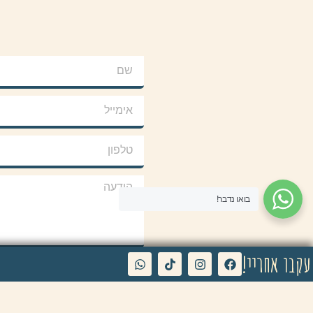
בואו נדבר!
עקבו אחריי!