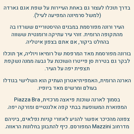
בדרך תוכלו לעצור גם באחת העיירות על שפת אגם גארדה
(למשל סרמיונה המפיעה לעיל).
העיר ורונה מפורסמת במבנים ההיסטוריים ששרדו בה
מהתקופה הרומית. זוהי עיר עתיקה ורומנטית ששווה
בהחלט ביקור, אם אתם בצפון איטליה.
בורונה מפורסמת מאד המרפסת של רומיאו ויוליה, אך תוכלו
לבקר גם בטירת סן פייטרו השוכנת על גבעה ממנה נשקפת
תצפית יפה על העיר.
הארנה הרומית, האמפיתיאטרון העתיק הוא השלישי בגודלו
בעולם ומרשים מאד ביופיו.
בסמוך לארנה שוכנת פיאצה מרכזית, Piazza Bra
המפוארת המשופעת בבתי קפה אלגנטיים ומזרקה יפה.
צפונה מהכיכר אפשר להגיע לאזורי קניות נפלאים, ביניהם
מדרחוב Mazzini המפורסם. כיף להתבונן בחלונות הראווה.