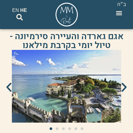
ב״ה
EN
HE
סיורים וטיולי VIP בצפון איטליה
אגם גארדה והעיירה סירמיונה -
טיול יומי בקרבת מילאנו